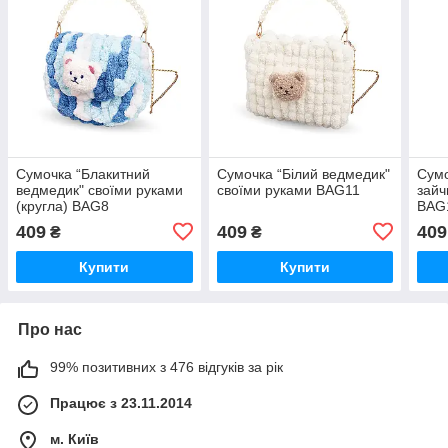
Сумочка “Блакитний
Сумочка “Білий ведмедик"
Сумо
ведмедик" своїми руками
своїми руками BAG11
зайч
(кругла) BAG8
BAG
409
409
409
₴
₴
Купити
Купити
Про нас
99% позитивних з 476 відгуків за рік
Працює з 23.11.2014
м. Київ