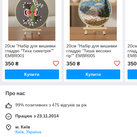
20см "Набір для вишивки
20см "Набір для вишивки
20см
гладдю "Тиха симетрія""
гладдю "Тиша високих
глад
EMBR001
гір"" EMBR005
EMB
350
350
350
₴
₴
Купити
Купити
Про нас
99% позитивних з 475 відгуків за рік
Працює з 23.11.2014
м. Київ
Київ, Україна