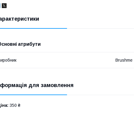
арактеристики
Основні атрибути
иробник
Brushme
нформація для замовлення
іна:
350 ₴