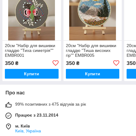
20см "Набір для вишивки
20см "Набір для вишивки
20см
гладдю "Тиха симетрія""
гладдю "Тиша високих
глад
EMBR001
гір"" EMBR005
EMB
350
350
350
₴
₴
Купити
Купити
Про нас
99% позитивних з 475 відгуків за рік
Працює з 23.11.2014
м. Київ
Київ, Україна