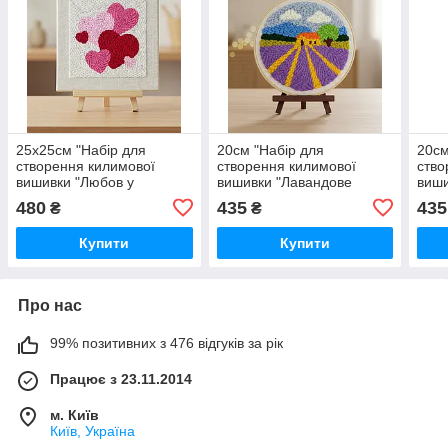
25x25см "Набір для
20см "Набір для
20см
створення килимової
створення килимової
ство
вишивки "Любов у
вишивки "Лавандове
виши
стібках"" PMBR015
поле"" PMBR005
PMB
480
435
435
₴
₴
Купити
Купити
Про нас
99% позитивних з 476 відгуків за рік
Працює з 23.11.2014
м. Київ
Київ, Україна