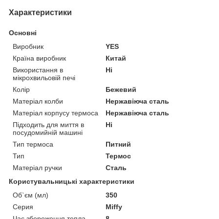
Характеристики
Основні
Виробник
YES
Країна виробник
Китай
Використання в
Ні
мікрохвильовій печі
Колір
Бежевий
Матеріал колби
Нержавіюча сталь
Матеріал корпусу термоса
Нержавіюча сталь
Підходить для миття в
Ні
посудомийній машині
Тип термоса
Питний
Тип
Термос
Матеріал ручки
Сталь
Користувальницькі характеристики
Об`єм (мл)
350
Серия
Miffy
Час збереження тепла
8