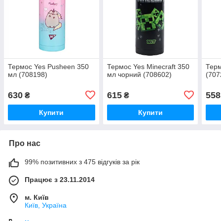
Термос Yes Pusheen 350
Термос Yes Minecraft 350
Терм
мл (708198)
мл чорний (708602)
(707
630
615
558
₴
₴
Купити
Купити
Про нас
99% позитивних з 475 відгуків за рік
Працює з 23.11.2014
м. Київ
Київ, Україна