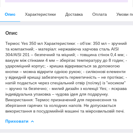
Опис
Характеристики
Доставка
Оплата
Умови п
Опис
Термос Yes 350 мл Характеристики: - об'єм: 350 мл – зручний
та компактний; - матеріал: нержавіюча харчова сталь AISI
304/AISI 201 – безпечний та міцний; - товщина стінок 0,4 мм; -
вакуум між стінками 4 мм – зберігає температуру до 8 годин; -
удароміцний корпус; - кришка відкривається за допомогою
кнопки – можна відкрити однією рукою; - силіконові елементи
у відкидній кришці забезпечують герметичність – не протікає; -
напій подається через спеціальний отвір (поїлку) із "носиком"
– зручно та безпечно; - милий дизайн з колекції Yes; - яскрава
індивідуальна упаковка – чудова ідея для подарунку.
Використання: Термос призначений для перенесення та
зберігання гарячих та холодних напоїв. Не допускається
використання в посудомийній машині та мікрохвильовій печі.
Приховати