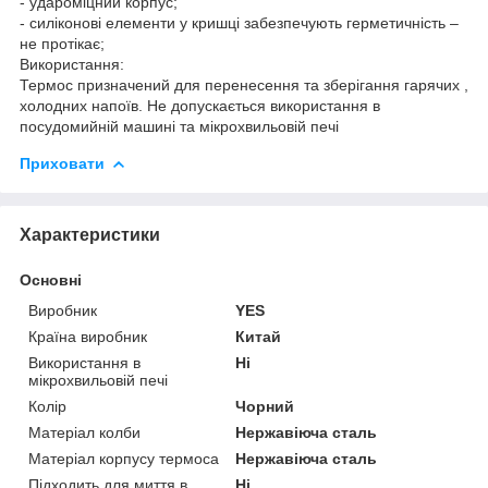
- удароміцний корпус;
- силіконові елементи у кришці забезпечують герметичність –
не протікає;
Використання:
Термос призначений для перенесення та зберігання гарячих ,
холодних напоїв. Не допускається використання в
посудомийній машині та мікрохвильовій печі
Приховати
Характеристики
Основні
Виробник
YES
Країна виробник
Китай
Використання в
Ні
мікрохвильовій печі
Колір
Чорний
Матеріал колби
Нержавіюча сталь
Матеріал корпусу термоса
Нержавіюча сталь
Підходить для миття в
Ні