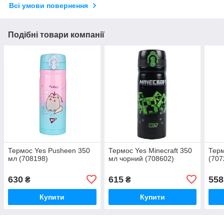
Всі умови повернення
Подібні товари компанії
Термос Yes Pusheen 350
Термос Yes Minecraft 350
Терм
мл (708198)
мл чорний (708602)
(707
630
615
558
₴
₴
Купити
Купити