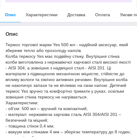
Опис
Характеристики
Доставка
Оплата
Умови п
Опис
Термос торгової марки Yes 500 мл - надійний аксесуар, який
збереже тепло або прохолоду напоїв.
Колба термосу Yes має подвійну стінку. Внутрішня стінка
колби виготовлена з нержавіючої харчової сталі високої якості
- AISI 304, а зовнішня з надміцної сталі - AISI 201. Ці
матеріали з підвищеною механічною міцністю, стійкістю до
впливу вологи та хімічно активних речовин. Внутрішня колба
не накопичує запахи та не впливає на смак напою. Дитячий
термос Yes зручно та комфортно тримати у руках, оскільки
зовнішня стінка термосу не нагрівається.
Характеристики:
- об'єм: 500 мл – зручний та компактний;
- матеріал: нержавіюча харчова сталь AISI 304/AISI 201 –
безпечний та міцний;
- товщина стінок 0,4 мм;
- вакуум між стінками 4 мм – зберігає температуру до 8 годин;