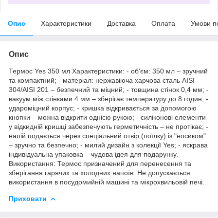
Опис
Характеристики
Доставка
Оплата
Умови п
Опис
Термос Yes 350 мл Характеристики: - об'єм: 350 мл – зручний
та компактний; - матеріал: нержавіюча харчова сталь AISI
304/AISI 201 – безпечний та міцний; - товщина стінок 0,4 мм; -
вакуум між стінками 4 мм – зберігає температуру до 8 годин; -
удароміцний корпус; - кришка відкривається за допомогою
кнопки – можна відкрити однією рукою; - силіконові елементи
у відкидній кришці забезпечують герметичність – не протікає; -
напій подається через спеціальний отвір (поїлку) із "носиком"
– зручно та безпечно; - милий дизайн з колекції Yes; - яскрава
індивідуальна упаковка – чудова ідея для подарунку.
Використання: Термос призначений для перенесення та
зберігання гарячих та холодних напоїв. Не допускається
використання в посудомийній машині та мікрохвильовій печі.
Приховати