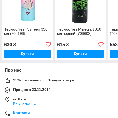
Термос Yes Pusheen 350
Термос Yes Minecraft 350
Терм
мл (708198)
мл чорний (708602)
(707
630
615
558
₴
₴
Купити
Купити
Про нас
99% позитивних з 476 відгуків за рік
Працює з 23.11.2014
м. Київ
Київ, Україна
Контакти