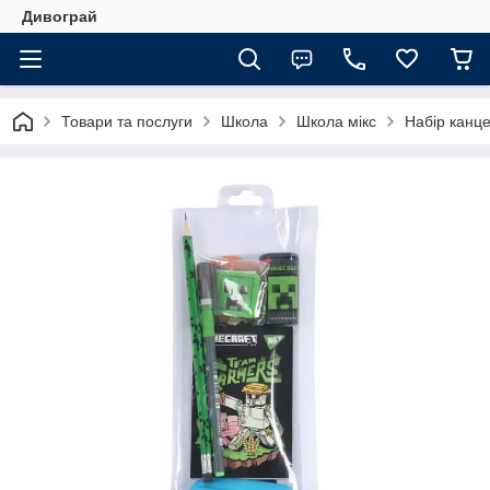
Дивограй
Товари та послуги
Школа
Школа мікс
Набір канце