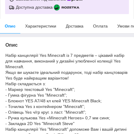
Доступна доставка
Опис
Характеристики
Доставка
Оплата
Умови п
Опис
Набір канцелярії Yes Minecraft із 7 предметів – цікавий набір
для навчання, виконаний у дизайні улюбленої колекції Yes
Minecraft.
Якщо ви шукаєте ідеальний подарунок, тоді набір канцтоварів
Yes буде найкращим варіантом!
Набір складається з:
- Маркер текстовый Yes "Minecraft";
- Гумка фігурна Yes "Minecraft";
- Блокнот YES А7/48 кл клей YES Minecraft Black;
- Точилка Yes з контейнером "Minecraft";
- Олівець Yes ч/гр круг. з ласт. "Minecraft";
- Ручка кулькова Yes «Minecraft Heroes» 0,7 мм синя;
- Закладка 2D Yes "Minecraft Steve"
Набір канцелярії Yes "Minecraft" допоможе Вам і вашій дитині