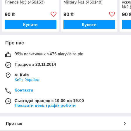
Friends №3 (450153)
Military №1 (450148)
ускл
№2 
90
90
90
₴
₴
Купити
Купити
Про нас
99% позитивних з 476 відгуків за рік
Працює з 23.11.2014
м. Київ
Київ, Україна
Контакти
Сьогодні працює з 10:00 до 19:00
Показати весь графік роботи
Про нас