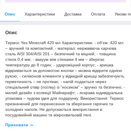
Опис
Характеристики
Доставка
Оплата
Умови п
Опис
Термос Yes Minecraft 420 мл Характеристики: - об'єм: 420 мл
– зручний та компактний; - матеріал: нержавіюча харчова
сталь AISI 304/AISI 201 – безпечний та міцний; - товщина
стінок 0,4 мм; - вакуум між стінками 4 мм – зберігає
температуру до 8 годин; - удароміцний корпус; - кришка
відкривається за допомогою кнопки – можна відкрити однією
рукою; - силіконові елементи у відкидній кришці забезпечують
герметичність – не протікає; - напій подається через
спеціальний отвір (поїлку) із "носиком" – зручно та безпечно; -
милий дизайн з колекції Майнкрафт; - яскрава індивідуальна
упаковка – чудова ідея для подарунку. Використання: Термос
призначений для перенесення та зберігання гарячих та
холодних напоїв. Не допускається використання в
посудомийній машині та мікрохвильовій печі.
Приховати