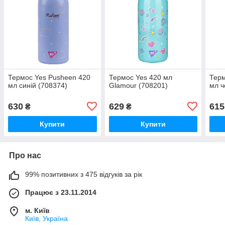
Термос Yes Pusheen 420
Термос Yes 420 мл
Терм
мл синій (708374)
Glamour (708201)
мл ч
630
629
615
₴
₴
Купити
Купити
Про нас
99% позитивних з 475 відгуків за рік
Працює з 23.11.2014
м. Київ
Київ, Україна