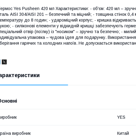
ермос Yes Pusheen 420 мл Характеристики: - об'єм: 420 мл – зручн
таль AISI 304/AISI 201 – безпечний та міцний; - товщина стінок 0,4 м
емпературу до 8 годин; - удароміцний корпус; - кришка відкриває
укою; - силіконові елементи у відкидній кришці забезпечують гермет
пеціальний отвір (поїлку) із "носиком" – зручно та безпечно; - мили
ндивідуальна упаковка – чудова ідея для подарунку. Використанн
берігання гарячих та холодних напоїв. Не допускається використан
арактеристики
Основні
иробник
YES
раїна виробник
Китай