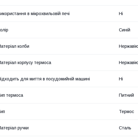
икористання в мікрохвильовій печі
Ні
олір
Синій
атеріал колби
Нержавію
атеріал корпусу термоса
Нержавію
ідходить для миття в посудомийній машині
Ні
ип термоса
Питний
ип
Термос
атеріал ручки
Сталь