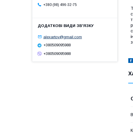
+380 (98) 496-32-75
Т
с
т
р
с
і
alexartov@gmail.com
з
+380509095988
+380509095988
Х
В
К