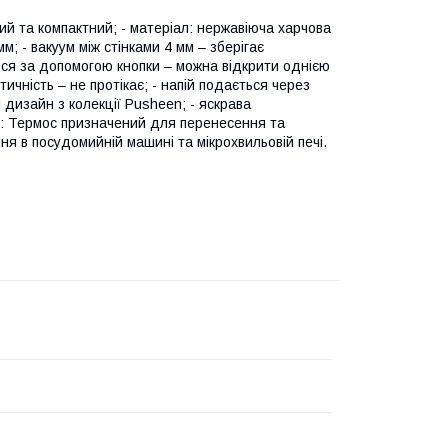
ий та компактний; - матеріал: нержавіюча харчова
м; - вакуум між стінками 4 мм – зберігає
ться за допомогою кнопки – можна відкрити однією
ичність – не протікає; - напій подається через
й дизайн з колекції Pusheen; - яскрава
я: Термос призначений для перенесення та
ня в посудомийній машині та мікрохвильовій печі.