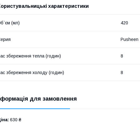
Користувальницькі характеристики
б`єм (мл)
420
Серия
Pusheen
ас збереження тепла (годин)
8
ас збереження холоду (годин)
8
нформація для замовлення
іна:
630 ₴