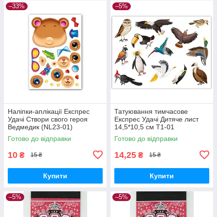
–33%
–5%
Наліпки-аплікації Експрес
Татуювання тимчасове
Удачі Створи свого героя
Експрес Удачі Дитяче лист
Ведмедик (NL23-01)
14,5*10,5 см Т1-01
Готово до відправки
Готово до відправки
10
14,25
₴
₴
15 ₴
15 ₴
Купити
Купити
–5%
–5%