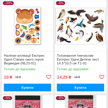
–33%
–5%
Наліпки-аплікації Експрес
Татуювання тимчасове
Удачі Створи свого героя
Експрес Удачі Дитяче лист
Ведмедик (NL23-01)
14,5*10,5 см Т1-01
Готово до відправки
Готово до відправки
10
14,25
₴
₴
15 ₴
15 ₴
Купити
Купити
–5%
–5%