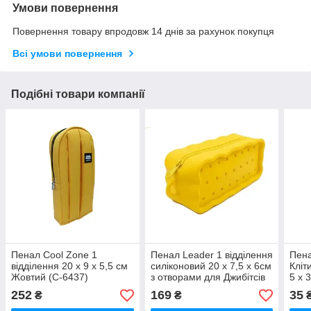
Умови повернення
Повернення товару впродовж 14 днів за рахунок покупця
Всі умови повернення
Подібні товари компанії
Пенал Cool Zone 1
Пенал Leader 1 відділення
Пена
відділення 20 х 9 х 5,5 см
силіконовий 20 х 7,5 х 6см
Кліт
Жовтий (C-6437)
з отворами для Джибітсів
5 х 
Жовтий (25-2)
252
169
35
₴
₴