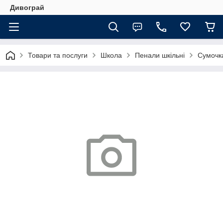
Дивограй
Товари та послуги
Школа
Пенали шкільні
Сумочка