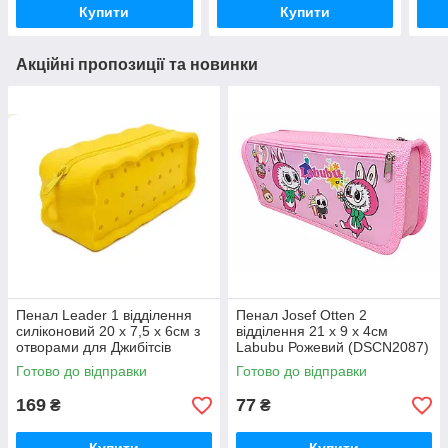
Купити
Купити
Акційні пропозиції та новинки
Пенал Leader 1 відділення
Пенал Josef Otten 2
силіконовий 20 х 7,5 х 6см з
відділення 21 х 9 х 4см
отворами для Джибітсів
Labubu Рожевий (DSCN2087)
Жовтий (25-2)
Готово до відправки
Готово до відправки
169
77
₴
₴