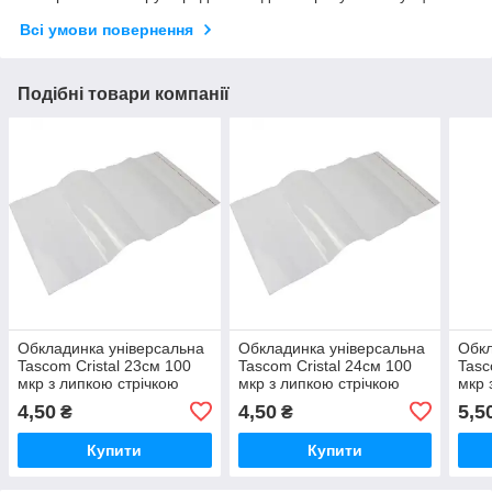
Всі умови повернення
Подібні товари компанії
Обкладинка універсальна
Обкладинка універсальна
Обкл
Tascom Cristal 23см 100
Tascom Cristal 24см 100
Tasc
мкр з липкою стрічкою
мкр з липкою стрічкою
мкр 
(2020-ТМ)
(2021-ТМ)
(202
4,50
4,50
5,5
₴
₴
Купити
Купити