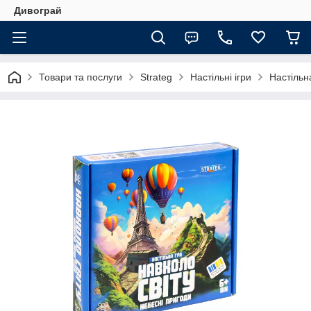
Дивограй
Товари та послуги
Strateg
Настільні ігри
Настільн