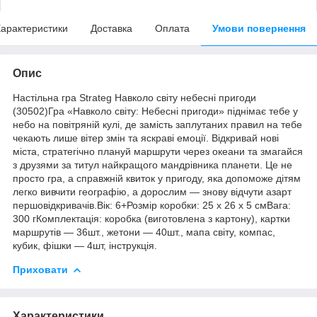
арактеристики
Доставка
Оплата
Умови повернення
Опис
Настільна гра Strateg Навколо світу небесні пригоди
(30502)Гра «Навколо світу: Небесні пригоди» піднімає тебе у
небо на повітряній кулі, де замість заплутаних правил на тебе
чекають лише вітер змін та яскраві емоції. Відкривай нові
міста, стратегічно плануй маршрути через океани та змагайся
з друзями за титул найкращого мандрівника планети. Це не
просто гра, а справжній квиток у пригоду, яка допоможе дітям
легко вивчити географію, а дорослим — знову відчути азарт
першовідкривачів.Вік: 6+Розмір коробки: 25 х 26 х 5 смВага:
300 гКомплектація: коробка (виготовлена з картону), картки
маршрутів — 36шт., жетони — 40шт., мапа світу, компас,
кубик, фішки — 4шт, інструкція.
Приховати
Характеристики