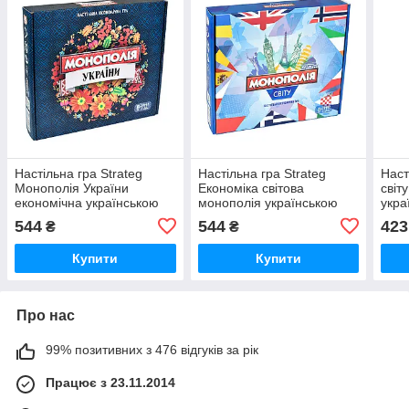
Настільна гра Strateg
Настільна гра Strateg
Наст
Монополія України
Економіка світова
світ
економічна українською
монополія українською
укра
мовою (7008)
мовою (7007)
(304
544
544
423
₴
₴
Купити
Купити
Про нас
99% позитивних з 476 відгуків за рік
Працює з 23.11.2014