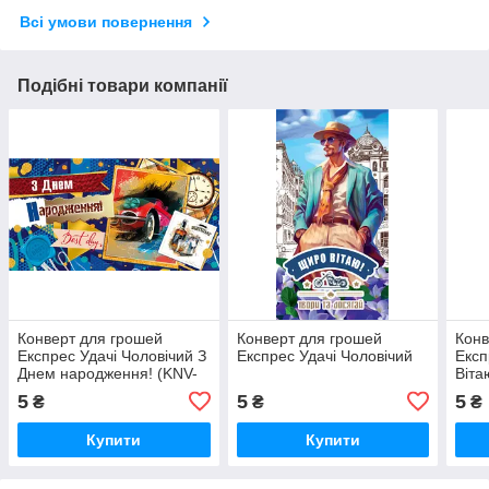
Всі умови повернення
Подібні товари компанії
Конверт для грошей
Конверт для грошей
Конв
Експрес Удачі Чоловічий З
Експрес Удачі Чоловічий
Експ
Днем народження! (KNV-
Віта
00800U)
5
5
5
₴
₴
₴
Купити
Купити