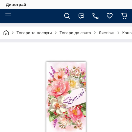
Дивограй
Товари та послуги
Товари до свята
Листівки
Конв