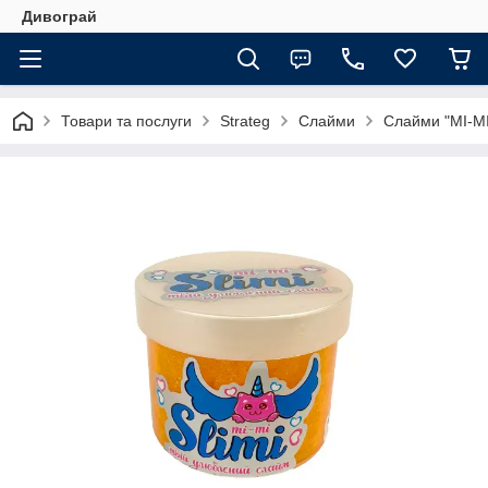
Дивограй
Товари та послуги
Strateg
Слайми
Слайми "MI-MI