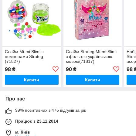
Слайм Mi-mi Slimi з
Слайм Strateg Mi-mi Slimi
Набі
помпонами Strateg
з фольгою українською
Slimi
(71827)
мовою(71817)
асор
98
90
98
₴
₴
Купити
Купити
Про нас
99% позитивних з 476 відгуків за рік
Працює з 23.11.2014
м. Київ