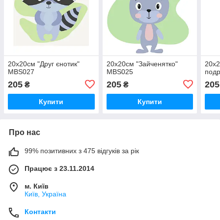
20x20см "Друг єнотик"
20x20см "Зайченятко"
20x2
MBS027
MBS025
под
205
205
205
₴
₴
Купити
Купити
Про нас
99% позитивних з 475 відгуків за рік
Працює з 23.11.2014
м. Київ
Київ, Україна
Контакти