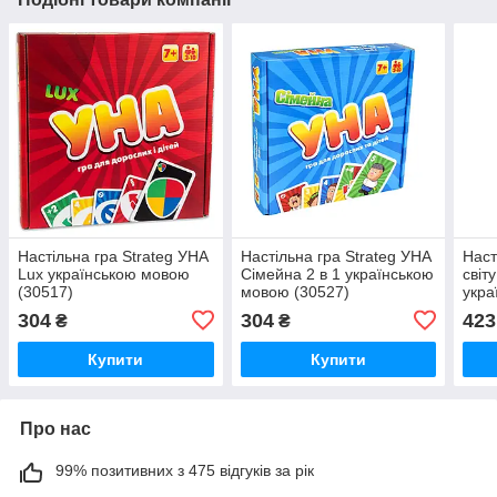
Настільна гра Strateg УНА
Настільна гра Strateg УНА
Наст
Lux українською мовою
Сімейна 2 в 1 українською
світ
(30517)
мовою (30527)
укра
(304
304
304
423
₴
₴
Купити
Купити
Про нас
99% позитивних з 475 відгуків за рік