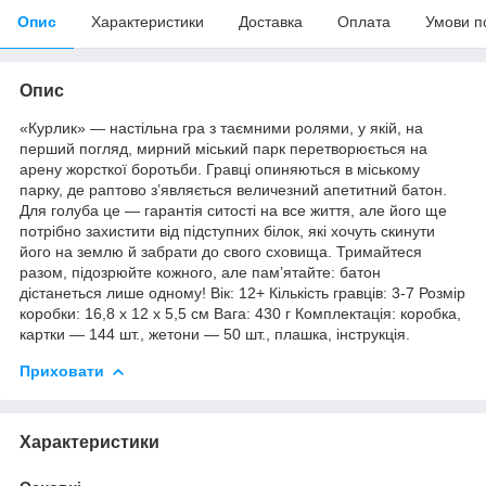
Опис
Характеристики
Доставка
Оплата
Умови п
Опис
«Курлик» — настільна гра з таємними ролями, у якій, на
перший погляд, мирний міський парк перетворюється на
арену жорсткої боротьби. Гравці опиняються в міському
парку, де раптово з’являється величезний апетитний батон.
Для голуба це — гарантія ситості на все життя, але його ще
потрібно захистити від підступних білок, які хочуть скинути
його на землю й забрати до свого сховища. Тримайтеся
разом, підозрюйте кожного, але пам’ятайте: батон
дістанеться лише одному! Вік: 12+ Кількість гравців: 3-7 Розмір
коробки: 16,8 х 12 х 5,5 см Вага: 430 г Комплектація: коробка,
картки — 144 шт., жетони — 50 шт., плашка, інструкція.
Приховати
Характеристики