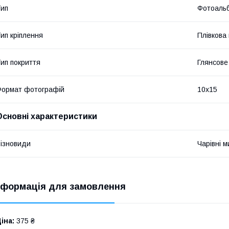
ип
Фотоаль
ип кріплення
Плівкова
ип покриття
Глянсове
ормат фотографій
10х15
Основні характеристики
ізновиди
Чарівні м
нформація для замовлення
іна:
375 ₴