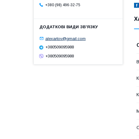
+380 (98) 496-32-75
Х
alexartov@gmail.com
+380509095988
+380509095988
В
К
К
М