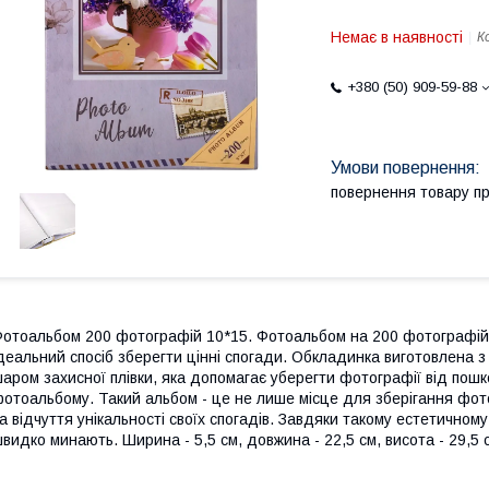
Немає в наявності
К
+380 (50) 909-59-88
повернення товару п
отоальбом 200 фотографій 10*15. Фотоальбом на 200 фотографій
деальний спосіб зберегти цінні спогади. Обкладинка виготовлена з
аром захисної плівки, яка допомагає уберегти фотографії від пош
отоальбому. Такий альбом - це не лише місце для зберігання фото
а відчуття унікальності своїх спогадів. Завдяки такому естетичному
видко минають. Ширина - 5,5 см, довжина - 22,5 см, висота - 29,5 