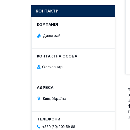
КОНТАКТИ
Дивограй
Олександр
Ф
і
Київ, Україна
ш
ф
т
ш
+380 (50) 909-59-88