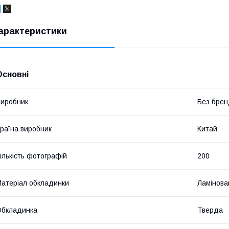
арактеристики
Основні
иробник
Без брен
раїна виробник
Китай
ількість фотографій
200
атеріал обкладинки
Ламінова
Обкладинка
Тверда