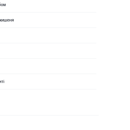
бом
 кишеня
иті