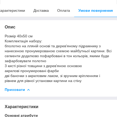
арактеристики
Доставка
Оплата
Умови повернення
Опис
Розмір 40x50 см
Комплектація набору:
бполотно на лляній основі та дерев'яному підрамнику з
нанесеною пронумерованою схемою майбутньої картини. Всі
сегменти додатково пофарбовані в тон кольорів, якими буде
зафарбовувати полотно
3 кисті різної товщини з дерев'яною основою
акрилові пронумеровані фарби
дві баночки з акриловим лаком, зі зручним кріпленням і
рівнем для рівної установки картини на стіну
Приховати
Характеристики
Основні атрибути