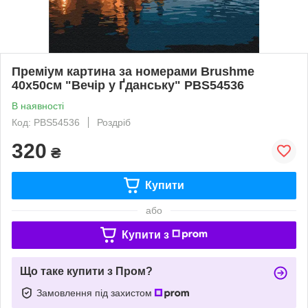
Преміум картина за номерами Brushme
40x50см "Вечір у Ґданську" PBS54536
В наявності
Код: PBS54536
Роздріб
320
₴
Купити
або
Купити з
Що таке купити з Пром?
Замовлення під захистом