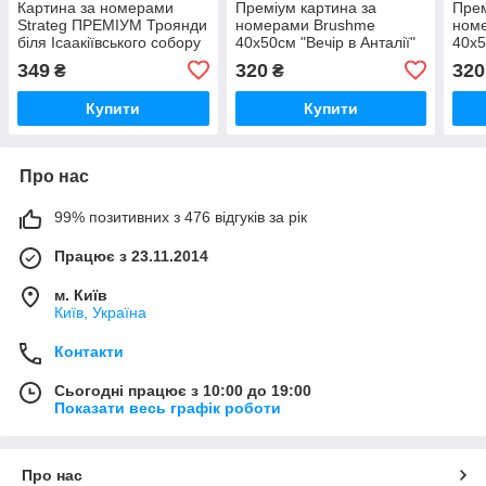
Картина за номерами
Преміум картина за
Прем
Strateg ПРЕМІУМ Троянди
номерами Brushme
ном
біля Ісаакіївського собору
40x50см "Вечір в Анталії"
40x5
з лаком розміром 40х50
PBS32321
Мах
349
320
320
₴
₴
см (GS1241)
Купити
Купити
Про нас
99% позитивних з 476 відгуків за рік
Працює з 23.11.2014
м. Київ
Київ, Україна
Контакти
Сьогодні працює з 10:00 до 19:00
Показати весь графік роботи
Про нас