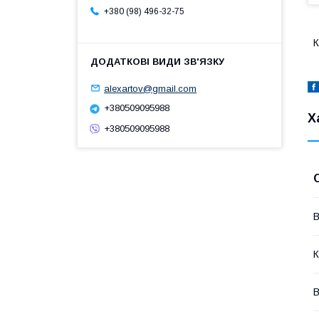
+380 (98) 496-32-75
К
alexartov@gmail.com
+380509095988
Х
+380509095988
В
К
В