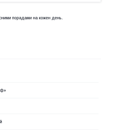
исними порадами на кожен день.
иф»
й