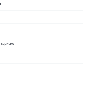
р
 корисно