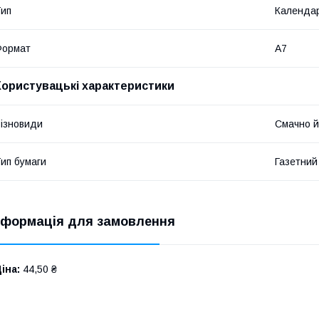
ип
Календа
Формат
A7
Користувацькі характеристики
ізновиди
Смачно й
ип бумаги
Газетний
нформація для замовлення
іна:
44,50 ₴