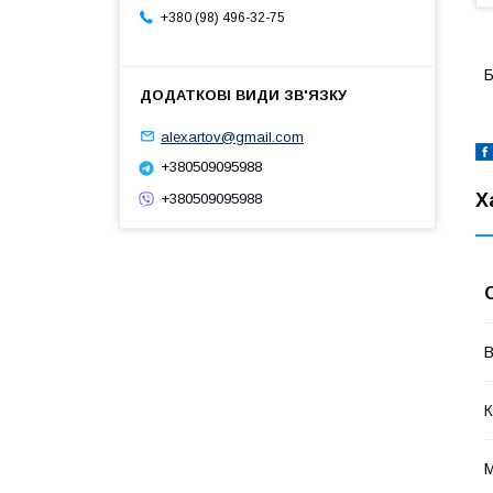
+380 (98) 496-32-75
Б
alexartov@gmail.com
+380509095988
Х
+380509095988
В
К
М