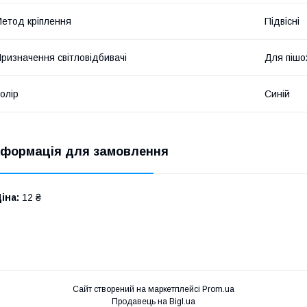
етод кріплення
Підвісні
ризначення світловідбивачі
Для пішо
олір
Синій
нформація для замовлення
іна:
12 ₴
Сайт створений на маркетплейсі
Prom.ua
Продавець на Bigl.ua