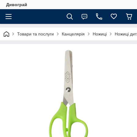
Дивограй
Товари та послуги
Канцелярія
Ножиці
Ножиці дит