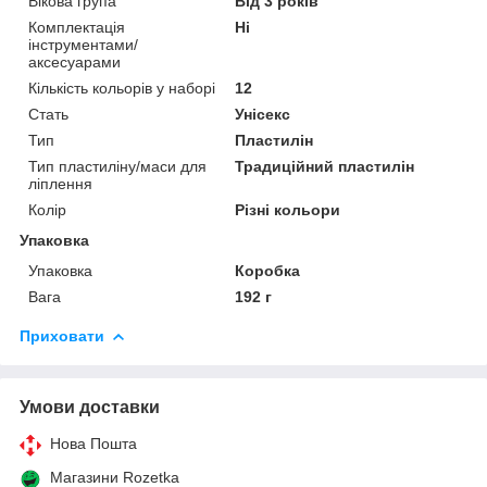
Вікова група
Від 3 років
Комплектація
Ні
інструментами/
аксесуарами
Кількість кольорів у наборі
12
Стать
Унісекс
Тип
Пластилін
Тип пластиліну/маси для
Традиційний пластилін
ліплення
Колір
Різні кольори
Упаковка
Упаковка
Коробка
Вага
192 г
Приховати
Умови доставки
Нова Пошта
Магазини Rozetka