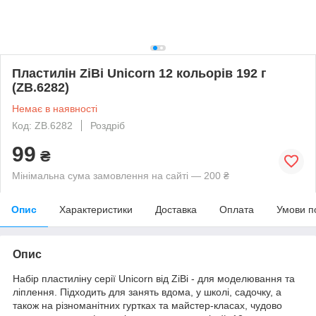
Пластилін ZiBi Unicorn 12 кольорів 192 г
(ZB.6282)
Немає в наявності
Код: ZB.6282
Роздріб
99
₴
Мінімальна сума замовлення на сайті — 200 ₴
Опис
Характеристики
Доставка
Оплата
Умови п
Опис
Набір пластиліну серії Unicorn від ZiBi - для моделювання та
ліплення. Підходить для занять вдома, у школі, садочку, а
також на різноманітних гуртках та майстер-класах, чудово