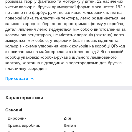
розвиває творчу фантазію та моторику у дітей. 12 насичених
чистих кольорів, бруски прямокутної форми маса нетто: 192 г
не липне і не фарбує руки, не залишає кольорових плям на
поверхні м'яка та еластична текстура, легко розминається, не
засихає в процесі зберігання гарно тримає форму у виробах,
деталі ліплення легко з'єднуються між собою виготовлений за
класичною рецептурою, не містить алергенів (глютену) легко
змішується між собою, утворюючи безліч нових відтінків та
кольорів - схема утворення нових кольорів на коробці QR-код
з посиланням на майстер-класи з ліплення від ZiBi на кожній
коробці упаковка: коробка-рукав з щільного ламінованого
картону, картонна підкладинка з перегородками для брусків
пластиліну всередині
Приховати
Характеристики
Основні
Виробник
Zibi
Країна виробник
Китай