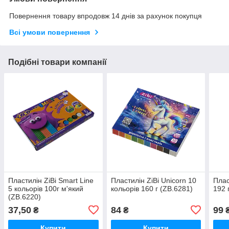
Повернення товару впродовж 14 днів за рахунок покупця
Всі умови повернення
Подібні товари компанії
Пластилін ZiBi Smart Line
Пластилін ZiBi Unicorn 10
Плас
5 кольорів 100г м'який
кольорів 160 г (ZB.6281)
192 
(ZB.6220)
37,50
84
99
₴
₴
Купити
Купити