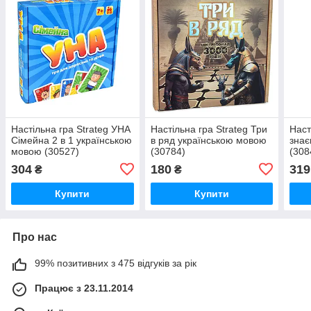
Настільна гра Strateg УНА
Настільна гра Strateg Три
Наст
Сімейна 2 в 1 українською
в ряд українською мовою
знає
мовою (30527)
(30784)
(308
304
180
319
₴
₴
Купити
Купити
Про нас
99% позитивних з 475 відгуків за рік
Працює з 23.11.2014