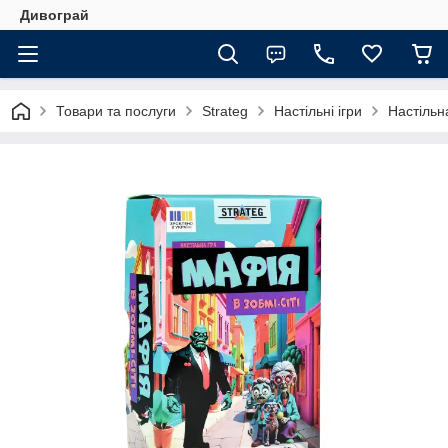
Дивограй
Товари та послуги
Strateg
Настільні ігри
Настільна