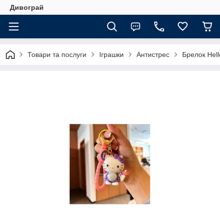
Дивограй
Товари та послуги
Іграшки
Антистрес
Брелок Hell