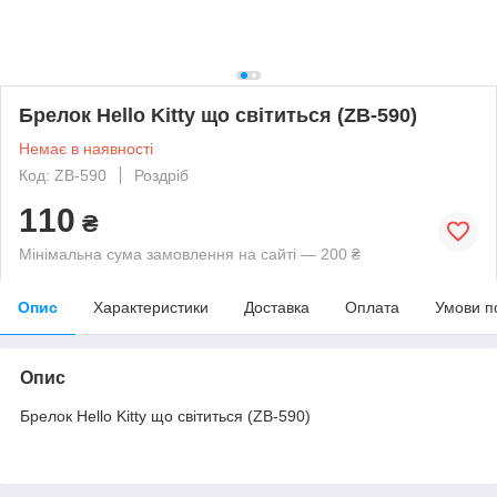
Брелок Hello Kitty що світиться (ZB-590)
Немає в наявності
Код: ZB-590
Роздріб
110
₴
Мінімальна сума замовлення на сайті — 200 ₴
Опис
Характеристики
Доставка
Оплата
Умови п
Опис
Брелок Hello Kitty що світиться (ZB-590)