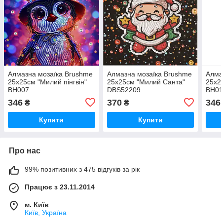
Алмазна мозаїка Brushme
Алмазна мозаїка Brushme
Алма
25x25см "Милий пінгвін"
25x25см "Милий Санта"
25x2
BH007
DBS52209
BH0
346
370
346
₴
₴
Купити
Купити
Про нас
99% позитивних з 475 відгуків за рік
Працює з 23.11.2014
м. Київ
Київ, Україна