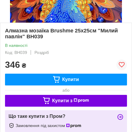
Алмазна мозаїка Brushme 25x25см "Милий
павлін" BH039
В наявності
Код: BH039
Роздріб
346
₴
Купити
або
Купити з
Що таке купити з Пром?
Замовлення під захистом