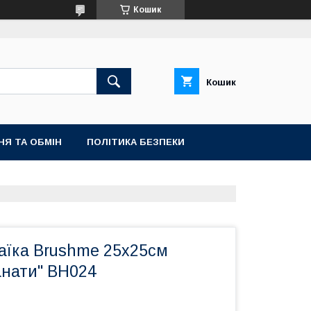
Кошик
Кошик
НЯ ТА ОБМІН
ПОЛІТИКА БЕЗПЕКИ
аїка Brushme 25x25см
анати" BH024