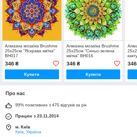
Алмазна мозаїка Brushme
Алмазна мозаїка Brushme
Алма
25x25см "Яскрава квітка"
25x25см "Синьо-зелена
25x2
BH017
квітка" BH016
какт
346
346
346
₴
₴
Купити
Купити
Про нас
99% позитивних з 475 відгуків за рік
Працює з 23.11.2014
м. Київ
Київ, Україна