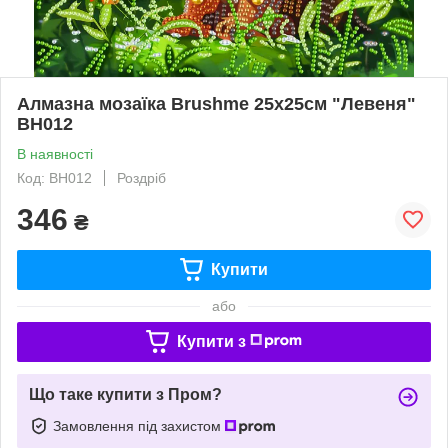
Алмазна мозаїка Brushme 25x25см "Левеня"
BH012
В наявності
Код: BH012
Роздріб
346
₴
Купити
або
Купити з
Що таке купити з Пром?
Замовлення під захистом