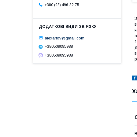
+380 (98) 496-32-75
З
в
к
о
alexartov@gmail.com
1
+380509095988
д
в
+380509095988
р
Х
В