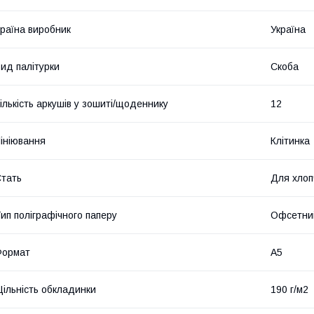
раїна виробник
Україна
ид палітурки
Скоба
ількість аркушів у зошиті/щоденнику
12
ініювання
Клітинка
тать
Для хлоп
ип поліграфічного паперу
Офсетни
Формат
A5
ільність обкладинки
190 г/м2