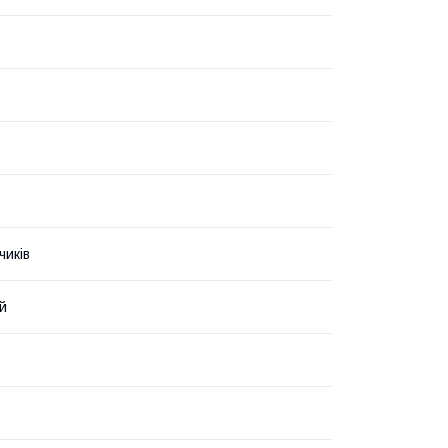
чиків
й