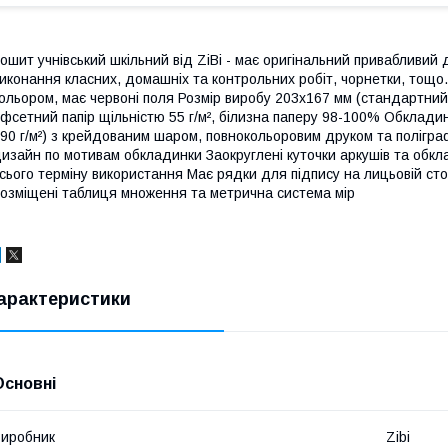
ошит учнівський шкільний від ZiBi - має оригінальний привабливий
иконання класних, домашніх та контрольних робіт, чорнетки, тощо.
ольором, має червоні поля Розмір виробу 203х167 мм (стандартний 
фсетний папір щільністю 55 г/м², білизна паперу 98-100% Обклади
90 г/м²) з крейдованим шаром, повнокольоровим друком та поліг
изайн по мотивам обкладинки Заокруглені куточки аркушів та обкл
сього терміну використання Має рядки для підпису на лицьовій ст
озміщені таблиця множення та метрична система мір
арактеристики
Основні
иробник
Zibi