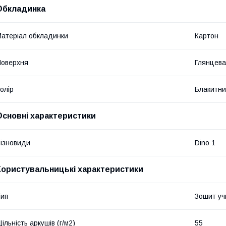
Обкладинка
атеріал обкладинки
Картон
оверхня
Глянцева
олір
Блакитн
Основні характеристики
ізновиди
Dino 1
Користувальницькі характеристики
ип
Зошит уч
ільність аркушів (г/м2)
55