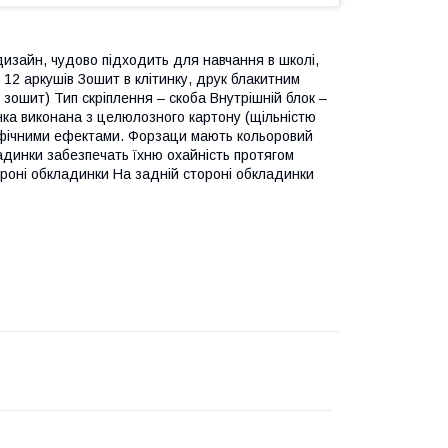
 дизайн, чудово підходить для навчання в школі,
 12 аркушів Зошит в клітинку, друк блакитним
зошит) Тип скріплення – скоба Внутрішній блок –
нка виконана з целюлозного картону (щільністю
рафічними ефектами. Форзаци мають кольоровий
адинки забезпечать їхню охайність протягом
ороні обкладинки На задній стороні обкладинки