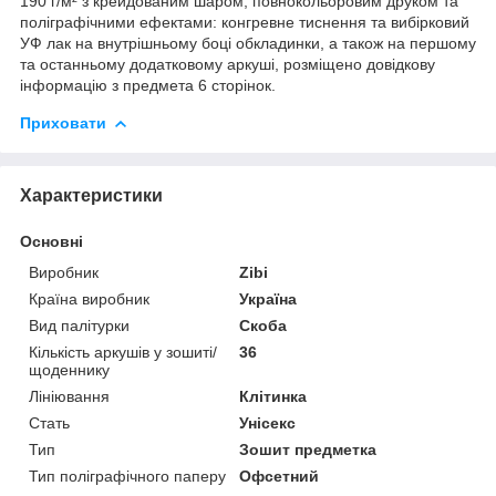
190 г/м² з крейдованим шаром, повнокольоровим друком та
поліграфічними ефектами: конгревне тиснення та вибірковий
УФ лак на внутрішньому боці обкладинки, а також на першому
та останньому додатковому аркуші, розміщено довідкову
інформацію з предмета 6 сторінок.
Приховати
Характеристики
Основні
Виробник
Zibi
Країна виробник
Україна
Вид палітурки
Скоба
Кількість аркушів у зошиті/
36
щоденнику
Лініювання
Клітинка
Стать
Унісекс
Тип
Зошит предметка
Тип поліграфічного паперу
Офсетний