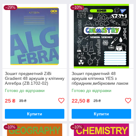
–29%
–10%
Зошит предметний ZiBi
Зошит предметний 48
Gradient 48 аркушів у клітинку
аркушів клітинка YES з
Алгебра (ZB.1702-02)
гібридним,вибірковим лаком
ХІМІЯ (Doodle board)
Готово до відправки
Готово до відправки
25
22,50
₴
₴
35 ₴
25 ₴
Купити
Купити
–10%
–10%