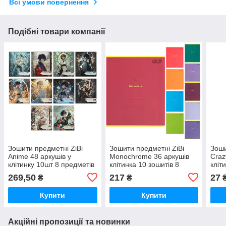
Всі умови повернення
Подібні товари компанії
Зошити предметні ZiBi
Зошити предметні ZiBi
Зоши
Anime 48 аркушів у
Monochrome 36 аркушів
Craz
клітинку 10шт 8 предметів
клітинка 10 зошитів 8
кліт
(ZB.1704-99)
предметів (ZB.1733-99)
(ZB.
269,50
217
27
₴
₴
Купити
Купити
Акційні пропозиції та новинки