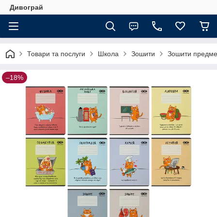
Дивограй
Товари та послуги
Школа
Зошити
Зошити предметн
–18%