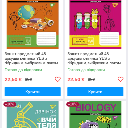
Зошит предметний 48
Зошит предметний 48
аркушів клітинка YES з
аркушів клітинка YES з
гібридним,вибірковим лаком
гібридним,вибірковим лаком
ГЕОГРАФІЯ (Cool school
ХІМІЯ (Cool school subjects)
Готово до відправки
Готово до відправки
subjects)
22,50
22,50
₴
₴
25 ₴
25 ₴
Купити
Купити
–10%
–10%