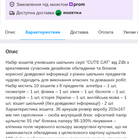
Замовлення під захистом
Доступна доставка
Опис
Характеристики
Доставка
Оплата
Умови 
Опис
Набір зошитів учнівських шкільних серії "CUTE CAT" від ZiBi з
креативним сучасним дизайном обкладинки та блоком
корисної довідкової інформації з різних шкільних предметів
чудово підходить для виконання класних та домашніх робіт.
Набір містить 10 зошитів з 8 предметів: алгебра – 1 шт,
геометрія – 1 шт, фізика – 1 шт, хімія – 1 шт, біологія – 1 шт,
географія – 1 шт, історія України – 1 шт, англійська мова – 1
шт, зошит шкільний (без довідкової інформації) - 2 шт.
Характеристика зошита: 36 аркушів розмір виробу 203х167
мм тип скріплення – скоба внутрішній блок: офсетний папір
щільністю 55 г/м² білизна паперу 98-100% лінування –
клітинка поля червоного кольору заокруглені куточки, що не
заминаються обкладинка з целюлозного картону щільністю