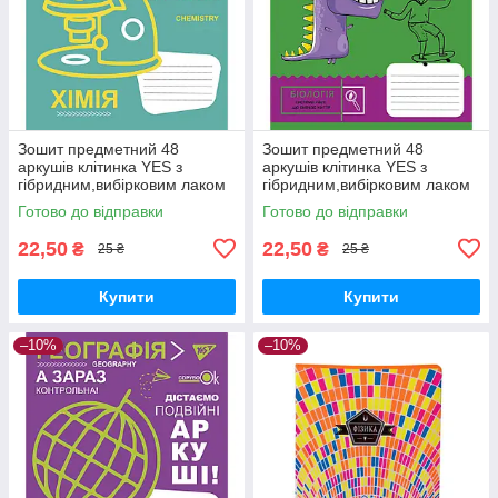
Зошит предметний 48
Зошит предметний 48
аркушів клітинка YES з
аркушів клітинка YES з
гібридним,вибірковим лаком
гібридним,вибірковим лаком
ХІМІЯ (Fun school subjects)
БІОЛОГІЯ (Cool school
Готово до відправки
Готово до відправки
subjects)
22,50
22,50
₴
₴
25 ₴
25 ₴
Купити
Купити
–10%
–10%