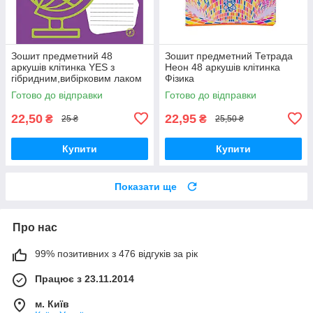
Зошит предметний 48
Зошит предметний Тетрада
аркушів клітинка YES з
Неон 48 аркушів клітинка
гібридним,вибірковим лаком
Фізика
ГЕОГРАФІЯ (Fun school
Готово до відправки
Готово до відправки
subjects)
22,50
22,95
₴
₴
25 ₴
25,50 ₴
Купити
Купити
Показати ще
Про нас
99% позитивних з 476 відгуків за рік
Працює з 23.11.2014
м. Київ