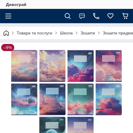
Дивограй
Товари та послуги
Школа
Зошити
Зошити предметн
–9%