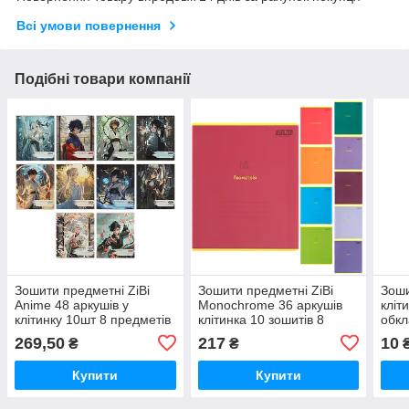
Всі умови повернення
Подібні товари компанії
Зошити предметні ZiBi
Зошити предметні ZiBi
Зоши
Anime 48 аркушів у
Monochrome 36 аркушів
кліт
клітинку 10шт 8 предметів
клітинка 10 зошитів 8
обкл
(ZB.1704-99)
предметів (ZB.1733-99)
(ZB.
269,50
217
10
₴
₴
Купити
Купити