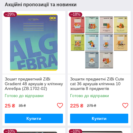
Акційні пропозиції та новинки
–29%
–18%
Зошит предметний ZiBi
Зошити предметні ZiBi Cute
Gradient 48 аркушів у клітинку
cat 36 аркушів клітинка 10
Алгебра (ZB.1702-02)
зошитів 8 предметів
(ZB.1731-99)
Готово до відправки
Готово до відправки
25
225
₴
₴
35 ₴
275 ₴
Купити
Купити
–10%
–10%