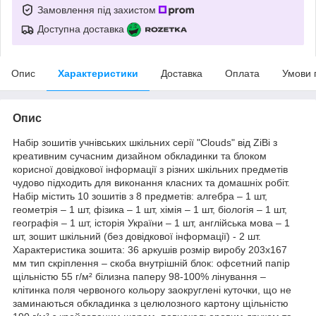
Замовлення під захистом
Доступна доставка
Опис
Характеристики
Доставка
Оплата
Умови 
Опис
Набір зошитів учнівських шкільних серії "Clouds" від ZiBi з
креативним сучасним дизайном обкладинки та блоком
корисної довідкової інформації з різних шкільних предметів
чудово підходить для виконання класних та домашніх робіт.
Набір містить 10 зошитів з 8 предметів: алгебра – 1 шт,
геометрія – 1 шт, фізика – 1 шт, хімія – 1 шт, біологія – 1 шт,
географія – 1 шт, історія України – 1 шт, англійська мова – 1
шт, зошит шкільний (без довідкової інформації) - 2 шт.
Характеристика зошита: 36 аркушів розмір виробу 203х167
мм тип скріплення – скоба внутрішній блок: офсетний папір
щільністю 55 г/м² білизна паперу 98-100% лінування –
клітинка поля червоного кольору заокруглені куточки, що не
заминаються обкладинка з целюлозного картону щільністю