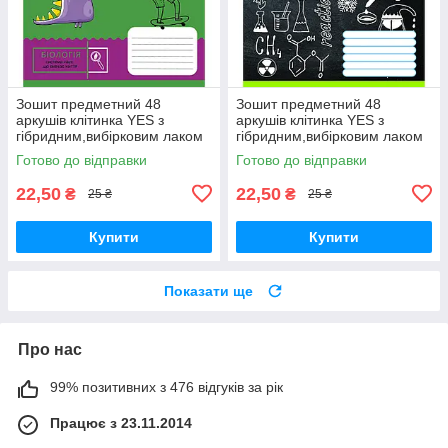
Зошит предметний 48
Зошит предметний 48
аркушів клітинка YES з
аркушів клітинка YES з
гібридним,вибірковим лаком
гібридним,вибірковим лаком
БІОЛОГІЯ (Cool school
ХІМІЯ (Doodle board)
Готово до відправки
Готово до відправки
subjects)
22,50
22,50
₴
₴
25 ₴
25 ₴
Купити
Купити
Показати ще
Про нас
99% позитивних з 476 відгуків за рік
Працює з 23.11.2014