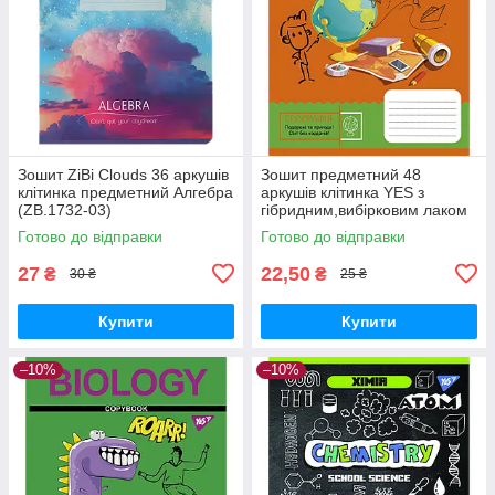
Зошит ZiBi Clouds 36 аркушів
Зошит предметний 48
клітинка предметний Алгебра
аркушів клітинка YES з
(ZB.1732-03)
гібридним,вибірковим лаком
ГЕОГРАФІЯ (Cool school
Готово до відправки
Готово до відправки
subjects)
27
22,50
₴
₴
30 ₴
25 ₴
Купити
Купити
–10%
–10%