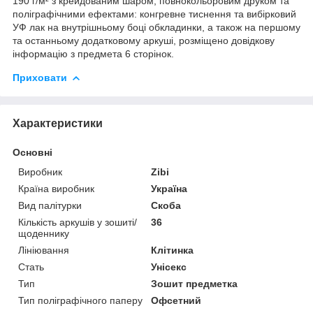
190 г/м² з крейдованим шаром, повнокольоровим друком та
поліграфічними ефектами: конгревне тиснення та вибірковий
УФ лак на внутрішньому боці обкладинки, а також на першому
та останньому додатковому аркуші, розміщено довідкову
інформацію з предмета 6 сторінок.
Приховати
Характеристики
Основні
Виробник
Zibi
Країна виробник
Україна
Вид палітурки
Скоба
Кількість аркушів у зошиті/
36
щоденнику
Лініювання
Клітинка
Стать
Унісекс
Тип
Зошит предметка
Тип поліграфічного паперу
Офсетний