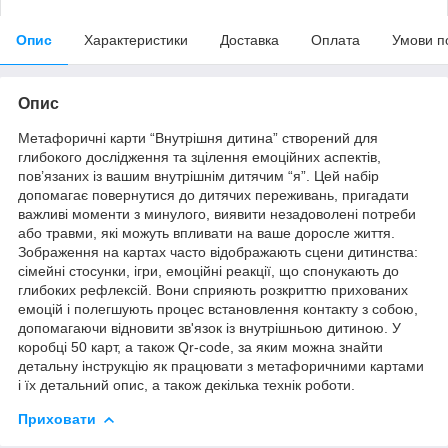
Опис
Характеристики
Доставка
Оплата
Умови п
Опис
Метафоричні карти “Внутрішня дитина” створений для
глибокого дослідження та зцілення емоційних аспектів,
пов’язаних із вашим внутрішнім дитячим “я”. Цей набір
допомагає повернутися до дитячих переживань, пригадати
важливі моменти з минулого, виявити незадоволені потреби
або травми, які можуть впливати на ваше доросле життя.
Зображення на картах часто відображають сцени дитинства:
сімейні стосунки, ігри, емоційні реакції, що спонукають до
глибоких рефлексій. Вони сприяють розкриттю прихованих
емоцій і полегшують процес встановлення контакту з собою,
допомагаючи відновити зв'язок із внутрішньою дитиною. У
коробці 50 карт, а також Qr-code, за яким можна знайти
детальну інструкцію як працювати з метафоричними картами
і їх детальний опис, а також декілька технік роботи.
Приховати