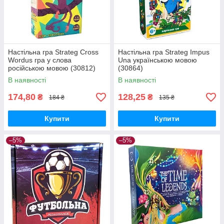
Настільна гра Strateg Cross
Настільна гра Strateg Impus
Wordus гра у слова
Una українською мовою
російською мовою (30812)
(30864)
В наявності
В наявності
174,80
128,25
₴
₴
184 ₴
135 ₴
Купити
Купити
–5%
–5%