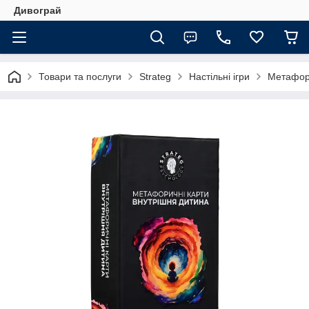
Дивограй
Товари та послуги
Strateg
Настільні ігри
Метафори