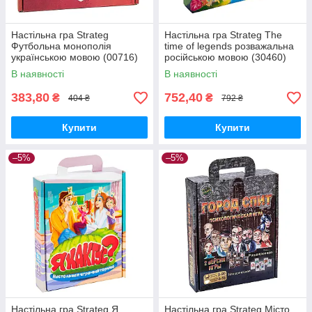
Настільна гра Strateg
Настільна гра Strateg The
Футбольна монополія
time of legends розважальна
українською мовою (00716)
російською мовою (30460)
В наявності
В наявності
383,80
752,40
₴
₴
404 ₴
792 ₴
Купити
Купити
–5%
–5%
Настільна гра Strateg Я
Настільна гра Strateg Місто