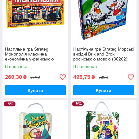
Настільна гра Strateg
Настільна гра Strateg Морські
Монополія класична
вихідні Brik and Brok
економічна українською
російською мовою (30202)
мовою (693)
В наявності
В наявності
260,30
498,75
₴
₴
274 ₴
525 ₴
Купити
Купити
–5%
–5%