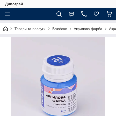
Дивограй
Товари та послуги
Brushme
Акрилова фарба
Акр