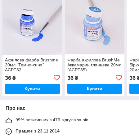
Акрилова фарба Brushme
Фарба акрилова BrushMe
Фарб
20мл "Темно-синя"
Аквамарин глянцева 20мл
Бірю
ACPT32
(ACPT35)
20м
36
36
36
₴
₴
Купити
Купити
Про нас
99% позитивних з 476 відгуків за рік
Працює з 23.11.2014