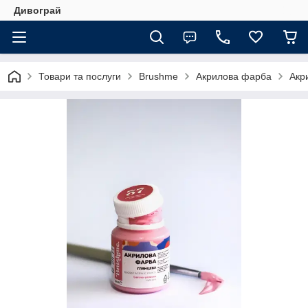
Дивограй
Товари та послуги
Brushme
Акрилова фарба
Акр