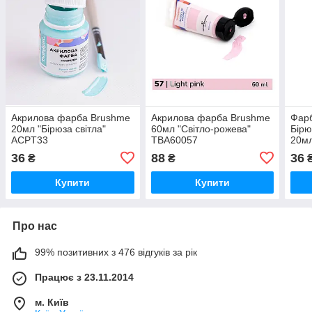
Акрилова фарба Brushme
Акрилова фарба Brushme
Фарб
20мл "Бірюза світла"
60мл "Світло-рожева"
Бірю
ACPT33
TBA60057
20м
36
88
36
₴
₴
Купити
Купити
Про нас
99% позитивних з 476 відгуків за рік
Працює з 23.11.2014
м. Київ