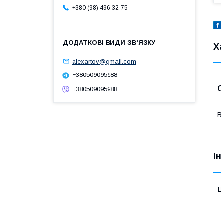
+380 (98) 496-32-75
Х
alexartov@gmail.com
+380509095988
+380509095988
В
І
Ц