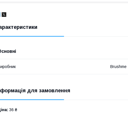
арактеристики
Основні
иробник
Brushme
нформація для замовлення
іна:
36 ₴