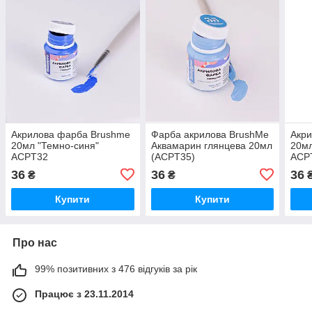
Акрилова фарба Brushme
Фарба акрилова BrushMe
Акр
20мл "Темно-синя"
Аквамарин глянцева 20мл
20мл
ACPT32
(ACPT35)
ACP
36
36
36
₴
₴
Купити
Купити
Про нас
99% позитивних з 476 відгуків за рік
Працює з 23.11.2014