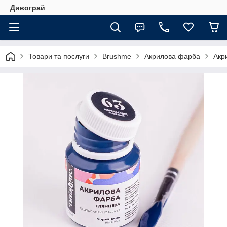
Дивограй
Товари та послуги
Brushme
Акрилова фарба
Акр