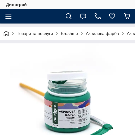
Дивограй
Товари та послуги
Brushme
Акрилова фарба
Акр