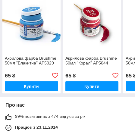
Акрилова фарба Brushme
Акрилова фарба Brushme
Акр
50мл "Блакитна" AP5029
50мл "Корал" AP5044
50мл
65
65
65
₴
₴
Купити
Купити
Про нас
99% позитивних з 474 відгуків за рік
Працює з 23.11.2014