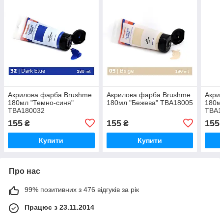
Акрилова фарба Brushme
Акрилова фарба Brushme
Акр
180мл "Темно-синя"
180мл "Бежева" TBA18005
180м
TBA180032
TBA
155
155
155
₴
₴
Купити
Купити
Про нас
99% позитивних з 476 відгуків за рік
Працює з 23.11.2014