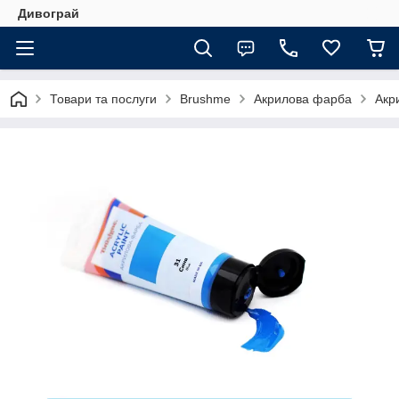
Дивограй
Товари та послуги
Brushme
Акрилова фарба
Акр