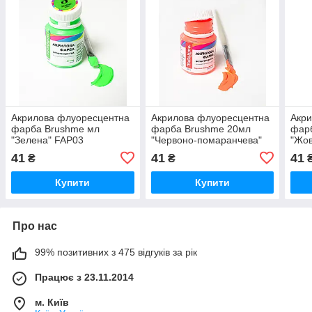
Акрилова флуоресцентна
Акрилова флуоресцентна
Акр
фарба Brushme мл
фарба Brushme 20мл
фар
"Зелена" FAP03
"Червоно-помаранчева"
"Жов
FAP08
FAP
41
41
41
₴
₴
Купити
Купити
Про нас
99% позитивних з 475 відгуків за рік
Працює з 23.11.2014
м. Київ