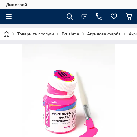
Дивограй
Товари та послуги
Brushme
Акрилова фарба
Акр