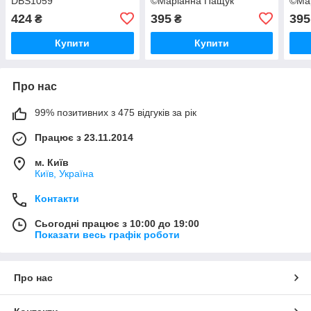
DBS1059
©Маріанна Пащук"
©Ма
DBS1079
DBS
424
395
395
₴
₴
Купити
Купити
Про нас
99% позитивних з 475 відгуків за рік
Працює з 23.11.2014
м. Київ
Київ, Україна
Контакти
Сьогодні працює з 10:00 до 19:00
Показати весь графік роботи
Про нас