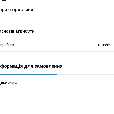
арактеристики
Основні атрибути
иробник
Brushme
нформація для замовлення
іна:
424 ₴