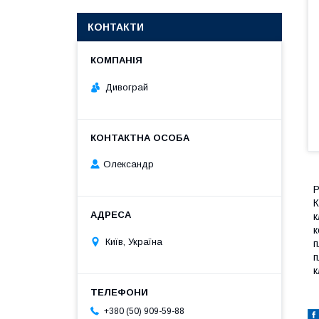
КОНТАКТИ
Дивограй
Олександр
Р
К
к
к
Київ, Україна
п
п
к
+380 (50) 909-59-88