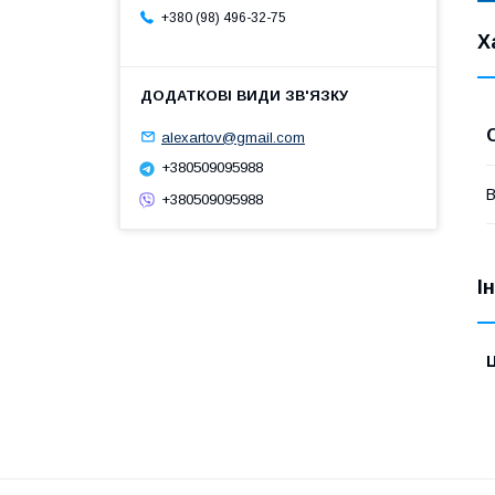
+380 (98) 496-32-75
Х
alexartov@gmail.com
+380509095988
В
+380509095988
І
Ц