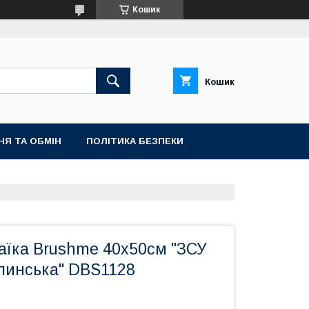
Кошик
Кошик
НЯ ТА ОБМІН
ПОЛІТИКА БЕЗПЕКИ
аїка Brushme 40x50см "ЗСУ
линська" DBS1128