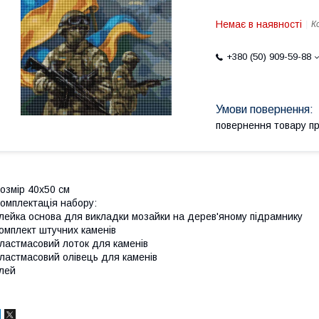
Немає в наявності
К
+380 (50) 909-59-88
повернення товару п
озмір 40x50 см
омплектація набору:
лейка основа для викладки мозайки на дерев'яному підрамнику
омплект штучних каменів
ластмасовий лоток для каменів
ластмасовий олівець для каменів
лей