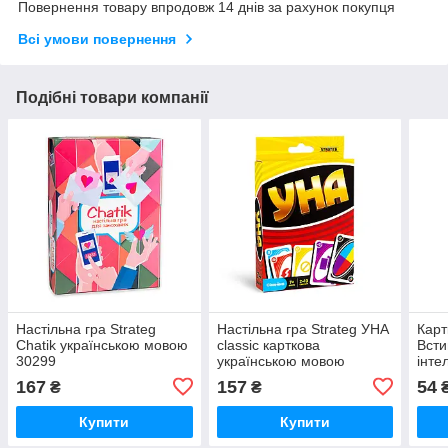
Повернення товару впродовж 14 днів за рахунок покупця
Всі умови повернення
Подібні товари компанії
Настільна гра Strateg
Настільна гра Strateg УНА
Карт
Chatik українською мовою
classic карткова
Всти
30299
українською мовою
інте
(30447)
розв
167
157
54
₴
₴
мово
Купити
Купити