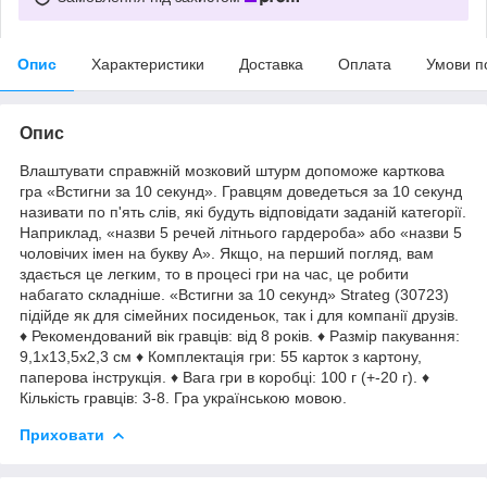
Опис
Характеристики
Доставка
Оплата
Умови п
Опис
Влаштувати справжній мозковий штурм допоможе карткова
гра «Встигни за 10 секунд». Гравцям доведеться за 10 секунд
називати по п'ять слів, які будуть відповідати заданій категорії.
Наприклад, «назви 5 речей літнього гардероба» або «назви 5
чоловічих імен на букву А». Якщо, на перший погляд, вам
здається це легким, то в процесі гри на час, це робити
набагато складніше. «Встигни за 10 секунд» Strateg (30723)
підійде як для сімейних посиденьок, так і для компанії друзів.
♦ Рекомендований вік гравців: від 8 років. ♦ Размір пакування:
9,1х13,5х2,3 см ♦ Комплектація гри: 55 карток з картону,
паперова інструкція. ♦ Вага гри в коробці: 100 г (+-20 г). ♦
Кількість гравців: 3-8. Гра українською мовою.
Приховати