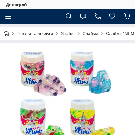
Дивограй
Товари та послуги
Strateg
Слайми
Слайми "MI-MI