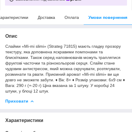
арактеристики
Доставка
Оплата
Умови повернення
Опис
Слайми «Mi-mi slimi» (Strateg 71815) мають гладку прозору
текстуру, яка доповнена яскравими помпонами та
блискітками. Також серед наповнювачів можуть траплятися
фруктові часточки та різнокольорові серця. Слайм стане
чудовим антистресом, який можна скручувати, розтягувати,
розминати та рвати. Приємний аромат «Mi-mi slimi» ви ще
довго не зможете забути. ♦ Вік: 8+ ♦ Розмір упаковки: 6х9 см ♦
Вага: 290 г (+-20 г) Ціна вказана за 1 штуку. У коробці 24
штуки, у блоці 12 штук.
Приховати
Характеристики