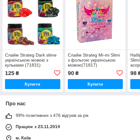
Слайм Strateg Dark slime
Слайм Strateg Mi-mi Slimi
Набі
українською мовою з
з фольгою українською
Slimi
кульками (71831)
мовою(71817)
асор
125
90
98
₴
₴
Купити
Купити
Про нас
99% позитивних з 476 відгуків за рік
Працює з 23.11.2014
м. Київ