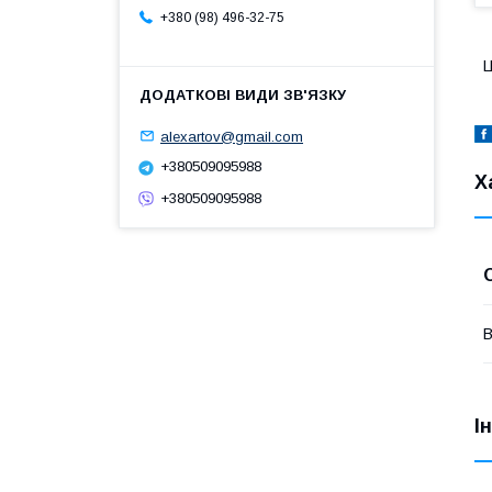
+380 (98) 496-32-75
Ц
alexartov@gmail.com
+380509095988
Х
+380509095988
В
І