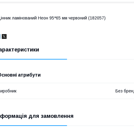
інник ламінований Неон 95*65 мм червоний (182057)
арактеристики
Основні атрибути
иробник
Без брен
нформація для замовлення