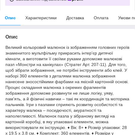
Опис
Характеристики
Доставка
Оплата
Умови п
Опис
Великий кольоровий малюнок із зображенням головних героїв
знаменитого мультфільму прикрасить інтер'єр дитячої
кімнати, а виготовити її своїми руками допоможе малюкові
пазл «Монстри на канікулах» (Стратег Арт. 207-11). Для того,
щоб зібрати зображення, не потрібні інструменти або клей. У
наборі 360 елементів з деталями малюнка зображення
нанесене зносостійкими фарбами на якісній картонній основі.
Процес складання малюнка з окремих фрагментів
зображення допоможе розвинути не лише логіку, уяву,
пам'ять, а й фізичні навички – такі як координація та моторика
пальчиків. Ігри з пазлами сприяють розвитку особистості та
характеру малюка – посидючості, акуратності та
наполегливості. Малюнок пазла у зібраному вигляді на
картонній коробці, в яку упаковані елементи, можна
використовувати як інструкцію. ♦ Вік: 8+ ♦ Розмір упаковки: 28
x 19.5 x 3.8 см. ♦ Комплект: 360 елементів. ♦ Розміри у