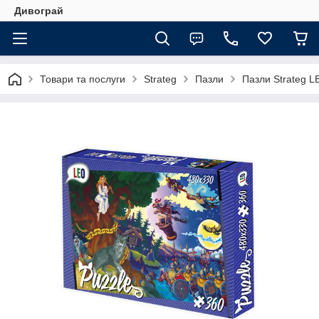
Дивограй
Товари та послуги
Strateg
Пазли
Пазли Strateg L