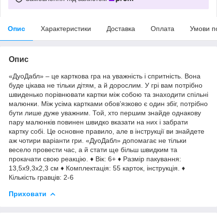
Опис
Характеристики
Доставка
Оплата
Умови п
Опис
«ДуоДабл» – це карткова гра на уважність і спритність. Вона
буде цікава не тільки дітям, а й дорослим. У грі вам потрібно
швиденько порівнювати картки між собою та знаходити спільні
малюнки. Між усіма картками обов’язково є один збіг, потрібно
бути лише дуже уважним. Той, хто першим знайде однакову
пару малюнків повинен швидко вказати на них і забрати
картку собі. Це основне правило, але в інструкції ви знайдете
аж чотири варіанти гри. «ДуоДабл» допомагає не тільки
весело провести час, а й стати ще більш швидким та
прокачати свою реакцію. ♦ Вік: 6+ ♦ Размір пакування:
13,5х9,3х2,3 см ♦ Комплектація: 55 карток, інструкція. ♦
Кількість гравців: 2-6
Приховати