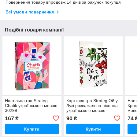
Повернення товару впродовж 14 днів за рахунок покупця
Всі умови повернення
Подібні товари компанії
Настільна гра Strateg
Карткова гра Strateg Ой у
Наст
Chatik українською мовою
Лузі розважальна пісенна
Крок
30299
українською мовою
мово
(30986)
167
90
74
₴
₴
Купити
Купити