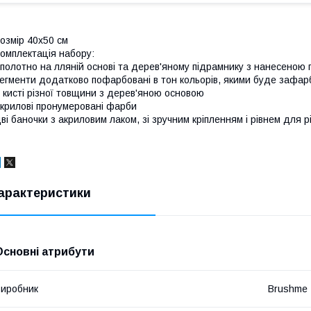
озмір 40x50 см
омплектація набору:
полотно на лляній основі та дерев'яному підрамнику з нанесеною
егменти додатково пофарбовані в тон кольорів, якими буде зафар
 кисті різної товщини з дерев'яною основою
крилові пронумеровані фарби
ві баночки з акриловим лаком, зі зручним кріпленням і рівнем для р
арактеристики
Основні атрибути
иробник
Brushme