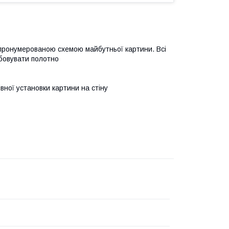
 пронумерованою схемою майбутньої картини. Всі
бовувати полотно
івної установки картини на стіну