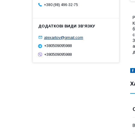
+380 (98) 496-32-75
Р
К
б
с
alexartov@gmail.com
3
+380509095988
а
д
+380509095988
Х
В