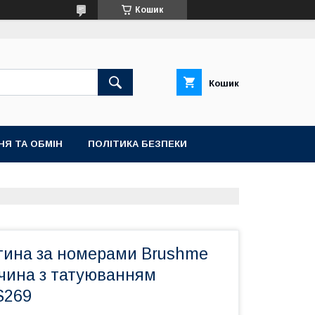
Кошик
Кошик
НЯ ТА ОБМІН
ПОЛІТИКА БЕЗПЕКИ
тина за номерами Brushme
вчина з татуюванням
S269